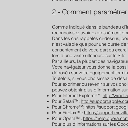
2 - Comment paramétrer 
Comme indiqué dans le bandeau d’info
reconnaissez avoir expressément don
Dans les cas rappelés ci-dessus, pou
n’est valable que pour une durée de t
consentement de votre part ou exerci
lors d’une visite ultérieure sur le Site.
Par ailleurs, la plupart des navigateu
Votre navigateur vous donne la possi
déposés sur votre équipement termina
Toutefois, si vous choisissez de désac
Pour exprimer ou revenir sur vos choi
pouvez obtenir plus d’information sur
Pour Internet Explorer™:
http://windo
Pour Safari™:
http://support.apple.
Pour Chrome™:
https://support.goo
Pour Firefox™ :
https://support.mozill
Pour Opera™ :
https://help.opera.co
Pour plus d’informations sur les Cooki