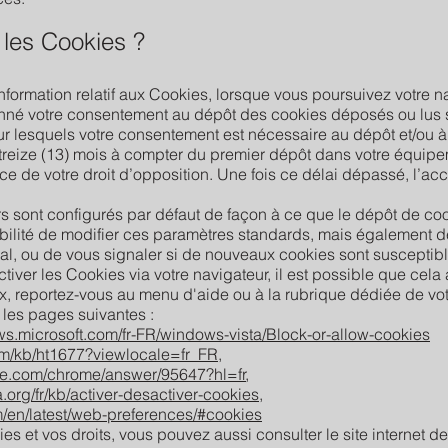
les Cookies ?
rmation relatif aux Cookies, lorsque vous poursuivez votre na
né votre consentement au dépôt des cookies déposés ou lus su
r lesquels votre consentement est nécessaire au dépôt et/ou à 
reize (13) mois à compter du premier dépôt dans votre équipeme
ce de votre droit d’opposition. Une fois ce délai dépassé, l’a
rs sont configurés par défaut de façon à ce que le dépôt de cook
bilité de modifier ces paramètres standards, mais également de
l, ou de vous signaler si de nouveaux cookies sont susceptible
tiver les Cookies via votre navigateur, il est possible que cela a
x, reportez-vous au menu d'aide ou à la rubrique dédiée de vot
 les pages suivantes :
ws.microsoft.com/fr-FR/windows-vista/Block-or-allow-cookies
com/kb/ht1677?viewlocale=fr_FR
,
gle.com/chrome/answer/95647?hl=fr
,
a.org/fr/kb/activer-desactiver-cookies,
m/en/latest/web-preferences/#cookies
es et vos droits, vous pouvez aussi consulter le site internet d