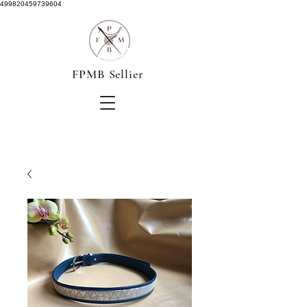
499820459739604
FPMB Sellier