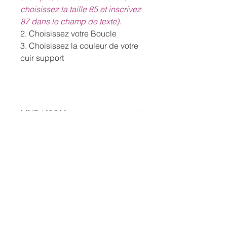
choisissez la taille 85 et inscrivez
87 dans le champ de texte)
.
2. Choisissez votre Boucle
3. Choisissez la couleur de votre
cuir support
LIVRAISON
Livraison gartuite en point relais Pick
Comment connaitre votre
Up
taille de ceinture?
Comment connaitre la taille de
ceinture qu’il vous faut :
En mesurant votre tour de hanche ou
de taille à l’aide d’un mètre.
FPMB Sellier
Positionnez le mètre à l’endroit