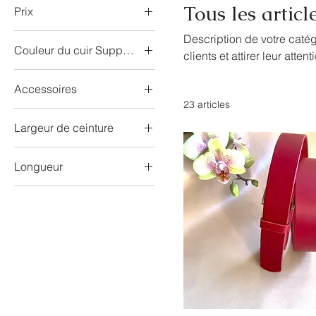
Tous les articl
Prix
Description de votre catég
Couleur du cuir Support
0 €
319 €
clients et attirer leur attent
Accessoires
23 articles
Pochette
Largeur de ceinture
Trousse
35
Trousse + Pochette
Longueur
25 boucle 1
80
25 boucle 2
85
30 Boucle 1
90
30 Boucle 2
95
30 Boucle 3
100
30 Boucle 4
105
30 Boucle 5