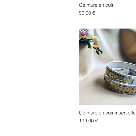
110
40 Boucle 1
Ceinture en cuir
40 Boucle 2
Prix
99,00 €
Ceinture en cuir insert effe
Prix
199,00 €