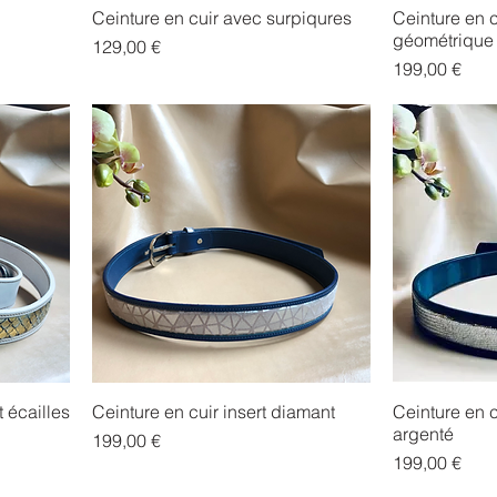
Ceinture en cuir avec surpiqures
Ceinture en cu
géométrique
Prix
129,00 €
Prix
199,00 €
t écailles
Ceinture en cuir insert diamant
Ceinture en c
argenté
Prix
199,00 €
Prix
199,00 €