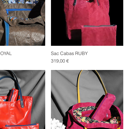
ROYAL
Sac Cabas RUBY
Prix
319,00 €