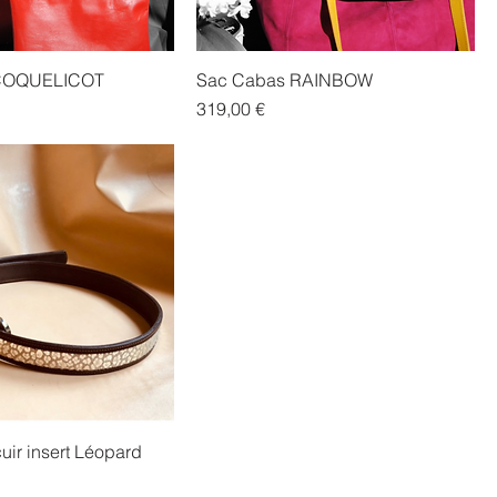
COQUELICOT
Sac Cabas RAINBOW
Prix
319,00 €
uir insert Léopard